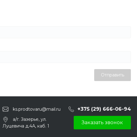
Отправить
+375 (29) 666-06-94
ks.prodtovaru@mail.ru
а/г. Зазерье, ул.
Заказать звонок
Луцевича д.4А, каб. 1