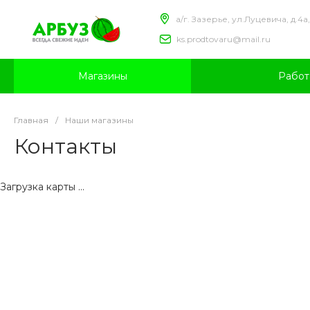
а/г. Зазерье, ул.Луцевича, д.4а,
ks.prodtovaru@mail.ru
Магазины
Работ
Главная
/
Наши магазины
Контакты
Загрузка карты ...