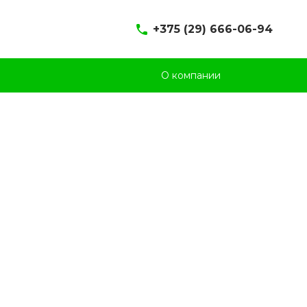
+375 (29) 666-06-94
+375 (1713) 92569 -
О компании
секретарь
+375 (1713) 92139 -
бухгалтерия
+375 (1713) 92568 -
коммерческий отдел