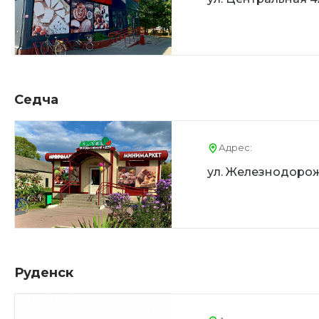
Седча
Адрес:
ул. Железнодорож
Руденск